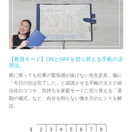
【教員モード】ONとOFFを切り替える手帳の活
用法。
家に帰っても仕事の緊張感が抜けない先生必見。脳に
「今日の分は完了した」と認識させる手帳のタスク細
分化のコツや、気持ちを家庭モードに切り替える「退
勤の儀式」など、自分を削らない働き方のヒントを解
説。
1
2
3
4
5
6
7
8